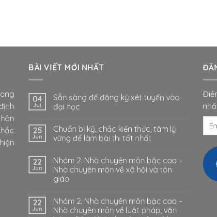
BÀI VIẾT MỚI NHẤT
ĐĂ
rong
Điề
Sẵn sàng để đăng ký xét tuyển vào
04
định
nhấ
Jul
đại học
thân
Ema
Chuẩn bị kỹ, chắc kiến thức, tâm lý
khắc
25
của
Jun
vững để làm bài thi tốt nhất
hiện
Nhóm 2. Nhà chuyên môn bậc cao –
22
Jun
Nhà chuyên môn về xã hội và tôn
giáo
Nhóm 2. Nhà chuyên môn bậc cao –
22
Jun
Nhà chuyên môn về luật pháp, văn