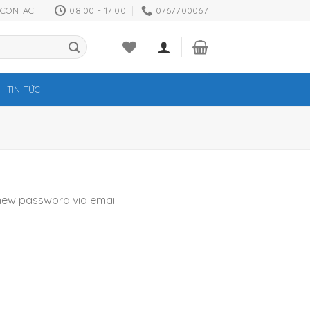
CONTACT
08:00 - 17:00
0767700067
TIN TỨC
 new password via email.