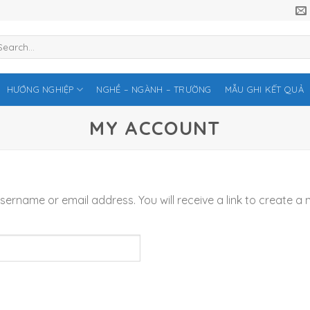
arch
r:
HƯỚNG NGHIỆP
NGHỀ – NGÀNH – TRƯỜNG
MẪU GHI KẾT QUẢ
MY ACCOUNT
ername or email address. You will receive a link to create a