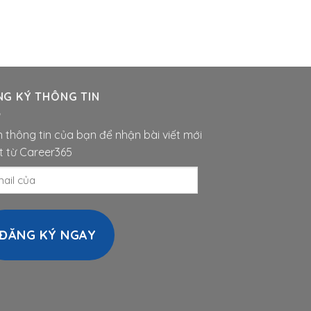
NG KÝ THÔNG TIN
n thông tin của bạn để nhận bài viết mới
t từ Career365
il
ĐĂNG KÝ NGAY